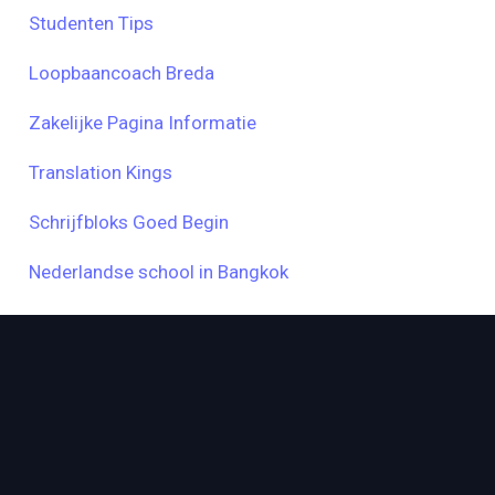
Studenten Tips
Loopbaancoach Breda
Zakelijke Pagina Informatie
Translation Kings
Schrijfbloks Goed Begin
Nederlandse school in Bangkok