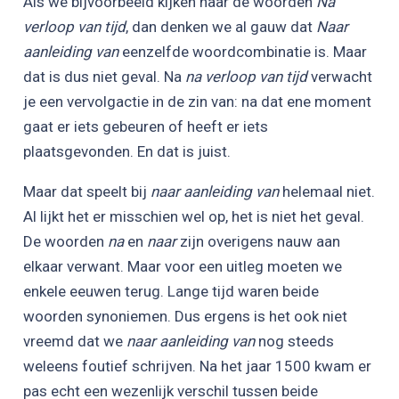
Als we bijvoorbeeld kijken naar de woorden
Na
verloop van tijd
, dan denken we al gauw dat
Naar
aanleiding van
eenzelfde woordcombinatie is. Maar
dat is dus niet geval. Na
na verloop van tijd
verwacht
je een vervolgactie in de zin van: na dat ene moment
gaat er iets gebeuren of heeft er iets
plaatsgevonden. En dat is juist.
Maar dat speelt bij
naar aanleiding van
helemaal niet.
Al lijkt het er misschien wel op, het is niet het geval.
De woorden
na
en
naar
zijn overigens nauw aan
elkaar verwant. Maar voor een uitleg moeten we
enkele eeuwen terug. Lange tijd waren beide
woorden synoniemen. Dus ergens is het ook niet
vreemd dat we
naar aanleiding van
nog steeds
weleens foutief schrijven. Na het jaar 1500 kwam er
pas echt een wezenlijk verschil tussen beide