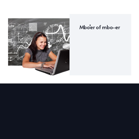
Mbo’er of mbo-er