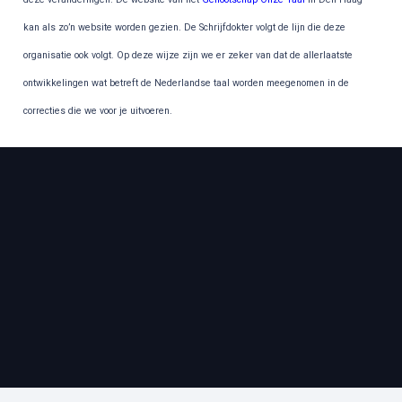
kan als zo’n website worden gezien. De Schrijfdokter volgt de lijn die deze
organisatie ook volgt. Op deze wijze zijn we er zeker van dat de allerlaatste
ontwikkelingen wat betreft de Nederlandse taal worden meegenomen in de
correcties die we voor je uitvoeren.