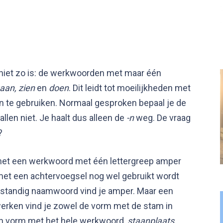
 niet zo is: de werkwoorden met maar één
aan, zien
en
doen
. Dit leidt tot moeilijkheden met
n te gebruiken. Normaal gesproken bepaal je de
llen niet. Je haalt dus alleen de
-n
weg. De vraag
?
met een werkwoord met één lettergreep amper
met een achtervoegsel nog wel gebruikt wordt
fstandig naamwoord vind je amper. Maar een
werken vind je zowel de vorm met de stam in
en vorm met het hele werkwoord,
staanplaats
.