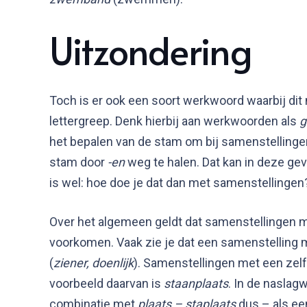
Uitzondering
Toch is er ook een soort werkwoord waarbij dit
lettergreep. Denk hierbij aan werkwoorden als
g
het bepalen van de stam om bij samenstellinge
stam door ­
-en
weg te halen. Dat kan in deze geva
is wel: hoe doe je dat dan met samenstellingen
Over het algemeen geldt dat samenstellingen 
voorkomen. Vaak zie je dat een samenstelling 
(
ziener, doenlijk
). Samenstellingen met een zel
voorbeeld daarvan is
staanplaats
. In de naslag
combinatie met
plaats – staplaats
dus – als e