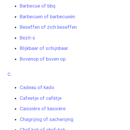
Barbecue of bbq
Barbecuen of barbecueën
Beseffen of zich beseffen
Bezit-s
Blijkbaar of schijnbaar
Bovenop of boven op
C.
Cadeau of kado
Cafeetje of cafétje
Caissière of kassière
Chagrijnig of sacherijnig
Chef kok of chef-kok